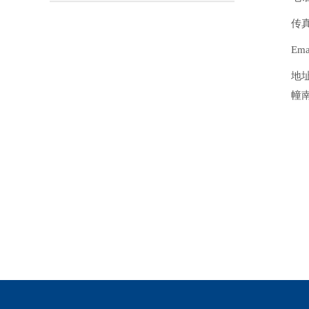
传真
Ema
地
幢