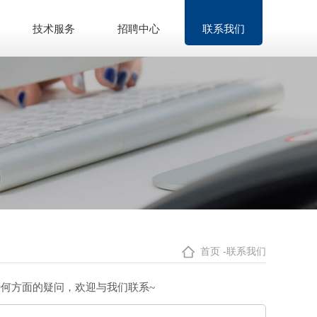
技术服务
招聘中心
联系我们
首页
-
联系我们
何方面的疑问，欢迎与我们联系~