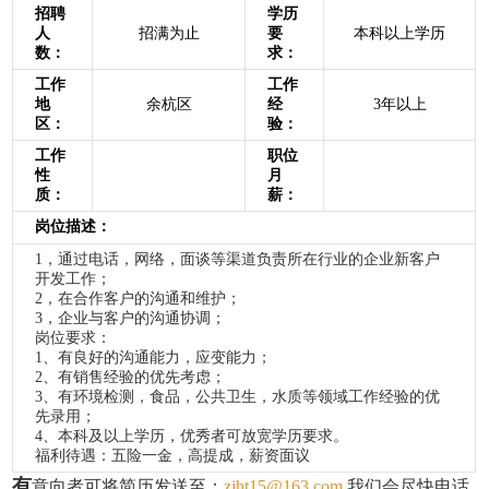
招聘
学历
人
招满为止
要
本科以上学历
数：
求：
工作
工作
地
余杭区
经
3年以上
区：
验：
工作
职位
性
月
质：
薪：
岗位描述：
1，通过电话，网络，面谈等渠道负责所在行业的企业新客户
开发工作；
2，在合作客户的沟通和维护；
3，企业与客户的沟通协调；
岗位要求：
1、有良好的沟通能力，应变能力；
2、有销售经验的优先考虑；
3、有环境检测，食品，公共卫生，水质等领域工作经验的优
先录用；
4、本科及以上学历，优秀者可放宽学历要求。
福利待遇：五险一金，高提成，薪资面议
有
意向者可将简历发送至：
zjht15@163.com
我们会尽快电话